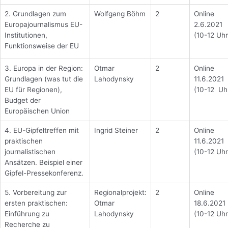
2. Grundlagen zum
Wolfgang Böhm
2
Online
Europajournalismus EU-
2.6.2021
Institutionen,
(10-12 Uhr
Funktionsweise der EU
3. Europa in der Region:
Otmar
2
Online
Grundlagen (was tut die
Lahodynsky
11.6.2021
EU für Regionen),
(10-12 Uh
Budget der
Europäischen Union
4. EU-Gipfeltreffen mit
Ingrid Steiner
2
Online
praktischen
11.6.2021
journalistischen
(10-12 Uhr
Ansätzen. Beispiel einer
Gipfel-Pressekonferenz.
5. Vorbereitung zur
Regionalprojekt:
2
Online
ersten praktischen:
Otmar
18.6.2021
Einführung zu
Lahodynsky
(10-12 Uhr
Recherche zu